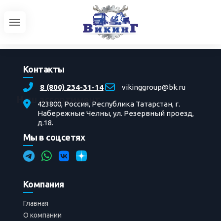
Контакты
8 (800) 234-31-14
vikinggroup@bk.ru
Наш ассортимент
423800, Россия, Республика Татарстан, г.
Набережные Челны, ул. Резервный проезд,
д.18.
Серийная техника
Мы в соцсетях
УРАЛ
Автобусы
Трактора
Доработки автотехники
Компания
Главная
»
Фотоальбом
»
Ремонт
»
Ремонт
передвижной азотной установки
» 3
Главная
О компании