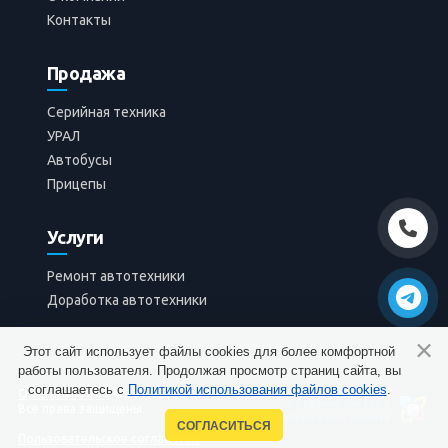
Текущий ремонт XT3-10HK
Контакты
Продажа
Фотографий в категории:
2
Серийная техника
УРАЛ
Автобусы
Прицепы
Услуги
Ремонт автотехники
Доработка автотехники
Этот сайт использует файлы cookies для более комфортной
работы пользователя. Продолжая просмотр страниц сайта, вы
соглашаетесь с
Политикой использования файлов cookies
.
ООО «ВИКИНГ»
© 2017-2026 г.
Создание сайтов в
Все права защищены.
Вход
Набережных Челнах
СОГЛАСИТЬСЯ
Пользовательское соглашение