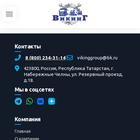
Контакты
8 (800) 234-31-14
vikinggroup@bk.ru
Наш ассортимент
423800, Россия, Республика Татарстан, г.
Набережные Челны, ул. Резервный проезд,
Серийная техника
д.18.
УРАЛ
Мы в соцсетях
Автобусы
Трактора
Доработки автотехники
Компания
Главная
»
Фотоальбомы
»
Ремонт
» Текущий
ремонт XT3-10HK
Главная
О компании