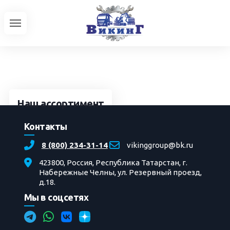
Наш ассортимент
Контакты
Серийная техника
УРАЛ
8 (800) 234-31-14
vikinggroup@bk.ru
Автобусы
423800, Россия, Республика Татарстан, г.
Набережные Челны, ул. Резервный проезд,
Трактора
д.18.
Доработки автотехники
Мы в соцсетях
Главная
»
Фотоальбомы
»
Ремонт
» Ремонт
передвижной азотной установки