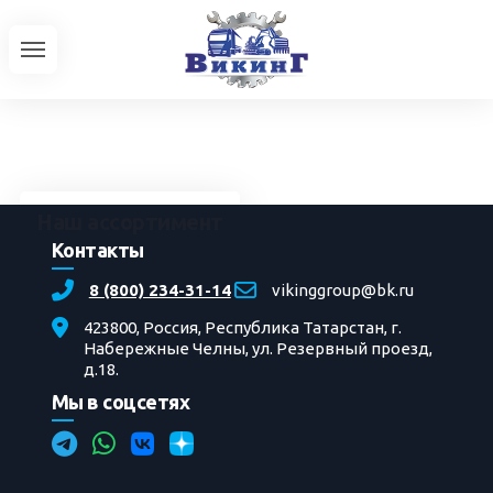
Наш ассортимент
Контакты
Серийная техника
8 (800) 234-31-14
vikinggroup@bk.ru
УРАЛ
423800, Россия, Республика Татарстан, г.
Автобусы
Набережные Челны, ул. Резервный проезд,
д.18.
Трактора
Мы в соцсетях
Доработки автотехники
Главная
»
Фотоальбом
»
Ремонт
»
Замена
лобового стекла автобуса
» 4