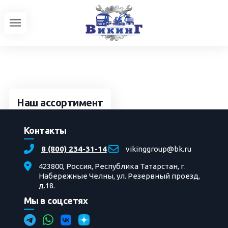
Наш ассортимент
Серийная техника
Контакты
УРАЛ
8 (800) 234-31-14
vikinggroup@bk.ru
Автобусы
423800, Россия, Республика Татарстан, г.
Трактора
Набережные Челны, ул. Резервный проезд,
д.18.
Доработки автотехники
Главная
»
Фотоальбом
»
Ремонт
»
Текущий
Мы в соцсетях
ремонт XT3-10HK
» 1