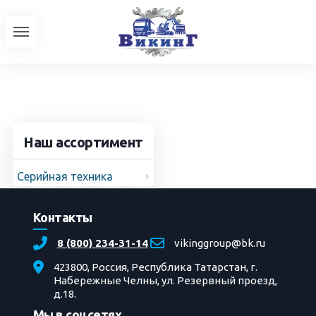
Наш ассортимент
Серийная техника
УРАЛ
Контакты
Автобусы
Трактора
8 (800) 234-31-14
vikinggroup@bk.ru
Доработки автотехники
423800, Россия, Республика Татарстан, г.
Главная
»
Фотоальбом
»
Ремонт
»
Текущий
Набережные Челны, ул. Резервный проезд,
ремонт колёсного трактора К702 МВА-УДМ2
» 5
д.18.
Мы в соцсетях