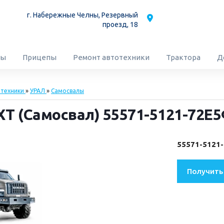
г. Набережные Челны,
Резервный
проезд, 18
сы
Прицепы
Ремонт автотехники
Трактора
Д
отехники
»
УРАЛ
»
Самосвалы
T (Самосвал) 55571-5121-72Е
55571-5121
Получить