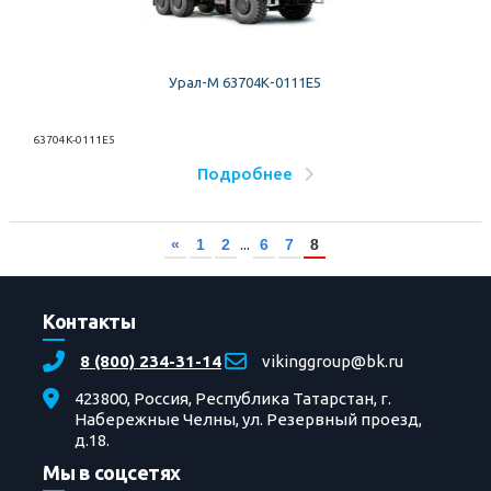
Урал-М 63704К-0111Е5
63704К-0111Е5
Подробнее
...
«
1
2
6
7
8
Контакты
8 (800) 234-31-14
vikinggroup@bk.ru
423800, Россия, Республика Татарстан, г.
Набережные Челны, ул. Резервный проезд,
д.18.
Мы в соцсетях