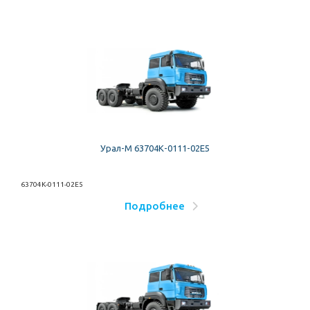
Урал-М 63704К-0111-02Е5
63704К-0111-02Е5
Подробнее