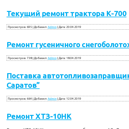
Текущий ремонт трактора К-700
Просмотров:
695
|
Добавил:
Admin
|
Дата:
20.04.2019
Ремонт гусеничного снегоболото
Просмотров:
738
|
Добавил:
Admin
|
Дата:
18.04.2019
Поставка автотопливозаправщик
Саратов”
Просмотров:
664
|
Добавил:
Admin
|
Дата:
12.04.2019
Ремонт ХТЗ-10НК