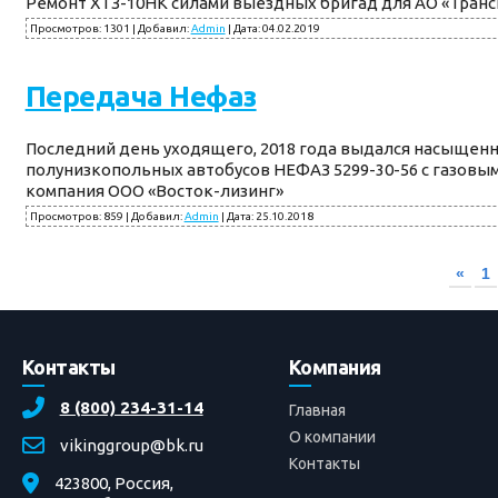
Ремонт ХТЗ-10НК силами выездных бригад для АО «Трансн
Просмотров:
1301
|
Добавил:
Admin
|
Дата:
04.02.2019
Передача Нефаз
Последний день уходящего, 2018 года выдался насыщенн
полунизкопольных автобусов НЕФАЗ 5299-30-56 с газовы
компания ООО «Восток-лизинг»
Просмотров:
859
|
Добавил:
Admin
|
Дата:
25.10.2018
«
1
Контакты
Компания
8 (800) 234-31-14
Главная
О компании
vikinggroup@bk.ru
Контакты
423800, Россия,